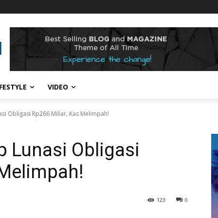
IFESTYLE
VIDEO
asi Obligasi Rp266 Miliar, Kas Melimpah!
p Lunasi Obligasi
 Melimpah!
123
0