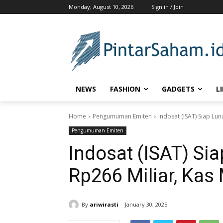
Monday, August 10, 2026
Sign in / Join
NEWS
FASHION
GADGETS
L
Home
Pengumuman Emiten
Indosat (ISAT) Siap Lun
Pengumuman Emiten
Indosat (ISAT) Sia
Rp266 Miliar, Kas
By
ariwirasti
January 30, 2025