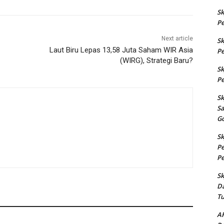
Sk
Pe
Next article
Sk
Laut Biru Lepas 13,58 Juta Saham WIR Asia
Pe
(WIRG), Strategi Baru?
Sk
Pe
Sk
S
G
Sk
Pe
Pe
Sk
Da
T
AR