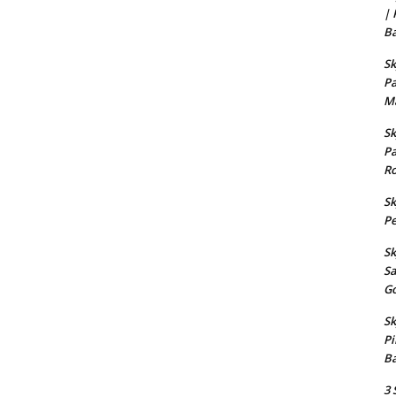
| 
Ba
Sk
Pa
M
Sk
Pa
Ro
Sk
Pe
Sk
S
G
Sk
P
Ba
3 