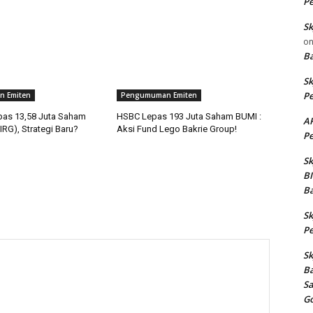
Pe
Sk
o
B
Sk
Pe
 Emiten
Pengumuman Emiten
epas 13,58 Juta Saham
HSBC Lepas 193 Juta Saham BUMI :
AR
RG), Strategi Baru?
Aksi Fund Lego Bakrie Group!
Pe
Sk
BI
Ba
Sk
Pe
Sk
Ba
S
G