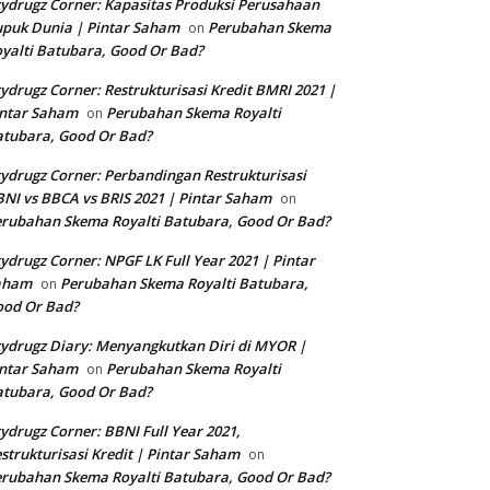
ydrugz Corner: Kapasitas Produksi Perusahaan
puk Dunia | Pintar Saham
Perubahan Skema
on
yalti Batubara, Good Or Bad?
ydrugz Corner: Restrukturisasi Kredit BMRI 2021 |
intar Saham
Perubahan Skema Royalti
on
tubara, Good Or Bad?
ydrugz Corner: Perbandingan Restrukturisasi
NI vs BBCA vs BRIS 2021 | Pintar Saham
on
rubahan Skema Royalti Batubara, Good Or Bad?
ydrugz Corner: NPGF LK Full Year 2021 | Pintar
aham
Perubahan Skema Royalti Batubara,
on
ood Or Bad?
ydrugz Diary: Menyangkutkan Diri di MYOR |
intar Saham
Perubahan Skema Royalti
on
tubara, Good Or Bad?
ydrugz Corner: BBNI Full Year 2021,
strukturisasi Kredit | Pintar Saham
on
rubahan Skema Royalti Batubara, Good Or Bad?