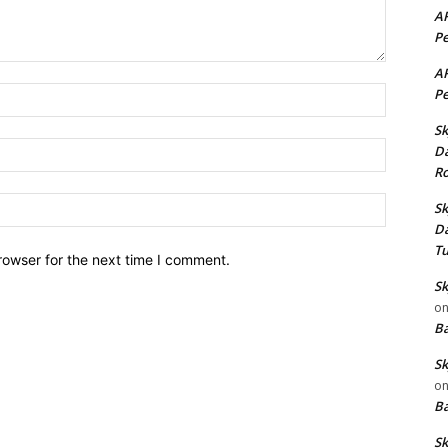
AR
Pe
AR
Name:*
Pe
Sk
Email:*
Da
Ro
Website:
Sk
Da
T
rowser for the next time I comment.
Sk
o
B
Sk
o
B
Sk