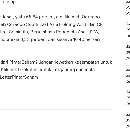
Sk
on tetap.
Pu
Ro
osat, yaitu 65,64 persen, dimiliki oleh Ooredoo
Sk
oleh Ooredoo South East Asia Holding W.L.L dan CK
P
ed. Selain itu, Perusahaan Pengelola Aset (PPA)
Ba
Indonesia 8,33 persen, dan sisanya 16,40 persen
Sk
BB
Pe
ya dari PintarSaham? Jangan lewatkan kesempatan untuk
Sk
ik link berikut ini untuk bergabung dan mulai
S
wsLetterPintarSaham
G
Sk
P
Ba
Sk
Re
Pe