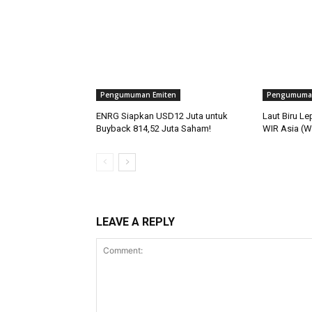
Pengumuman Emiten
Pengumuman
ENRG Siapkan USD12 Juta untuk
Laut Biru L
Buyback 814,52 Juta Saham!
WIR Asia (WI
LEAVE A REPLY