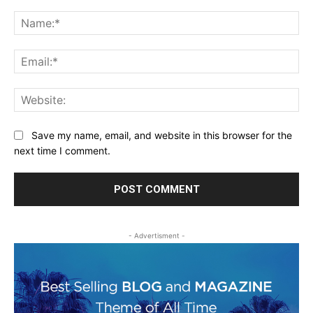
Comment:
Na
Ema
Web
Save my name, email, and website in this browser for the
next time I comment.
- Advertisment -